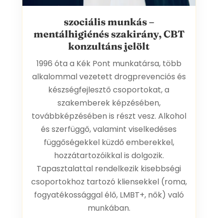
szociális munkás –
LENCSE MENYHÉRT
mentálhigiénés szakirány, CBT
konzultáns jelölt
1996 óta a Kék Pont munkatársa, több
alkalommal vezetett drogprevenciós és
készségfejlesztő csoportokat, a
szakemberek képzésében,
továbbképzésében is részt vesz. Alkohol
és szerfüggő, valamint viselkedéses
függőségekkel küzdő emberekkel,
hozzátartozóikkal is dolgozik.
Tapasztalattal rendelkezik kisebbségi
csoportokhoz tartozó kliensekkel (roma,
fogyatékossággal élő, LMBT+, nők) való
munkában.