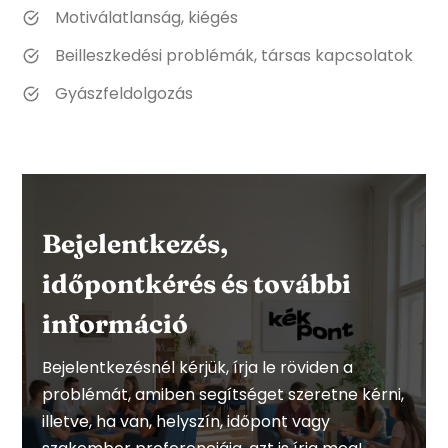
Motiválatlanság, kiégés
Beilleszkedési problémák, társas kapcsolatok
Gyászfeldolgozás
Bejelentkezés,
időpontkérés és további
információ
Bejelentkezésnél kérjük, írja le röviden a
problémát, amiben segítséget szeretne kérni,
illetve, ha van, helyszín, időpont vagy