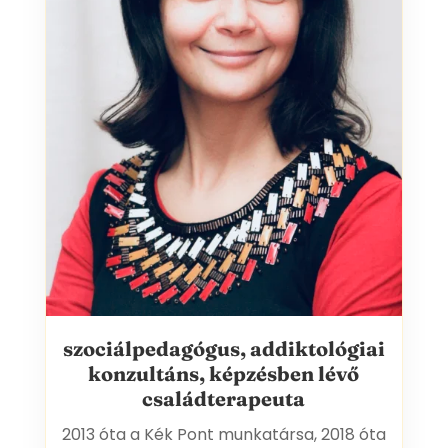
szociálpedagógus, addiktológiai
GYÁRFÁS ANIKÓ
konzultáns, képzésben lévő
családterapeuta
2013 óta a Kék Pont munkatársa, 2018 óta