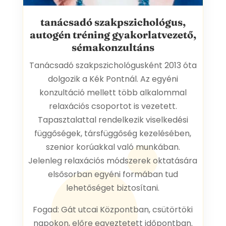
tanácsadó szakpszichológus,
SZABÓ ANNA
autogén tréning gyakorlatvezető,
sémakonzultáns
Tanácsadó szakpszichológusként 2013 óta
dolgozik a Kék Pontnál. Az egyéni
konzultáció mellett több alkalommal
relaxációs csoportot is vezetett.
Tapasztalattal rendelkezik viselkedési
függőségek, társfüggőség kezelésében,
szenior korúakkal való munkában.
Jelenleg relaxációs módszerek oktatására
elsősorban egyéni formában tud
lehetőséget biztosítani.
Fogad: Gát utcai Központban, csütörtöki
napokon, előre egyeztetett időpontban.