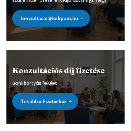
szakember preferenciája, azt is írja meg!
konzultacio@kekpont.hu
Konzultációs díj fizetése
Bankkártyás felület
Tovább a Fizetéshez