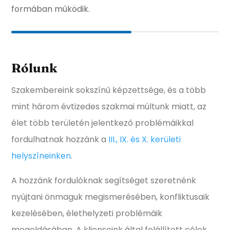
formában működik.
Rólunk
Szakembereink sokszínű képzettsége, és a több
mint három évtizedes szakmai múltunk miatt, az
élet több területén jelentkező problémáikkal
fordulhatnak hozzánk a
III., IX. és X. kerületi
helyszíneinken
.
A hozzánk fordulóknak segítséget szeretnénk
nyújtani önmaguk megismerésében, konfliktusaik
kezelésében, élethelyzeti problémáik
megoldásában. A klienseink által felállított célok