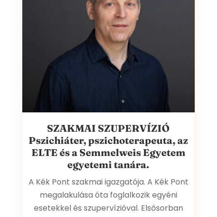
SZAKMAI SZUPERVÍZIÓ
PROF. DR. RÁCZ JÓZSEFS
Pszichiáter, pszichoterapeuta, az
ELTE és a Semmelweis Egyetem
egyetemi tanára.
A Kék Pont szakmai igazgatója. A Kék Pont
megalakulása óta foglalkozik egyéni
esetekkel és szupervízióval. Elsősorban